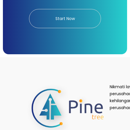
Start Now
Nikmati l
perusaha
kehilanga
perusaha