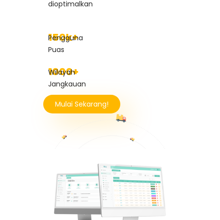
dioptimalkan
150k+
Pengguna
Puas
1000+
Wilayah
Jangkauan
Mulai Sekarang!